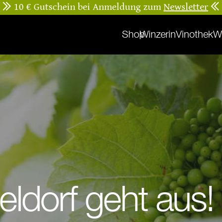
Besuchen Sie uns zur
Weinprobe
Shop
Winzerin
Vinothek
W
eldorf geht aus!