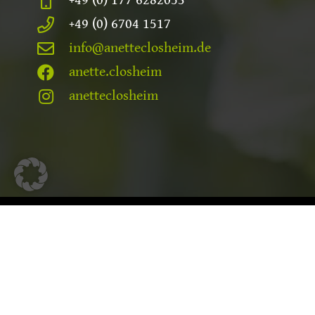
+49 (0) 177 6282053
+49 (0) 6704 1517
info@anetteclosheim.de
anette.closheim
anetteclosheim
3 F
Fei