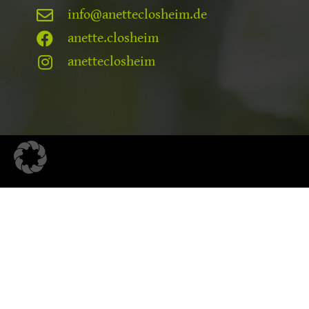
info@anetteclosheim.de
anette.closheim
anetteclosheim
3 F
Fei