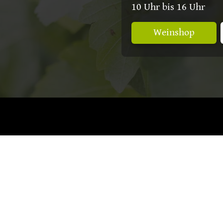
10 Uhr bis 16 Uhr
Weinshop
nschmecker
| 3 Sterne
Vinum
| 3 Sterne Ei