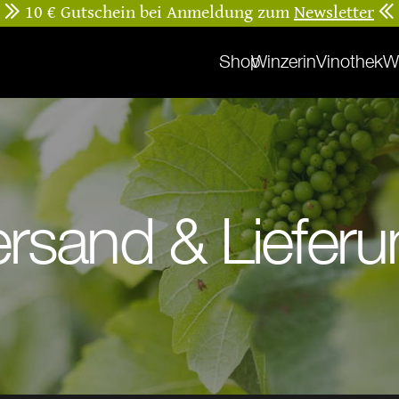
Besuchen Sie uns zur
Weinprobe
Shop
Winzerin
Vinothek
W
ersand & Lieferu