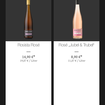
Rosista Rosé
Rosé „Jubel & Trubel“
14,90
€
*
8,90
€
*
19,87
€
/
Liter
11,87
€
/
Liter