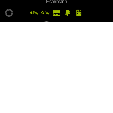
Eichelmann
Impressum
Datenschutz
AGB
Widerruf
Versand
Zahlung
Vertrag widerrufen
*Alle Preise inkl. MwSt., zzgl. Versandkosten. Kein
Verkauf von Alkohol an Jugendliche unter 18 Jahren.
© by Anette Closheim
Vertrag widerrufen