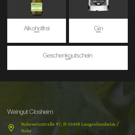
Alkoholfrei
Gin
Geschenkgutschein
Weingut Closheim
Naheweinstraße 97, D-55450 Langenlonsheim /
Nahe