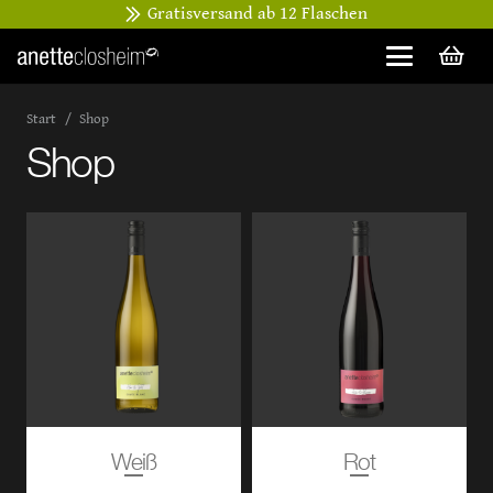
Gratisversand ab 12 Flaschen
Start
/
Shop
Shop
Weiß
Rot