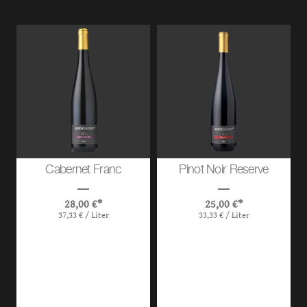
Cabernet Franc
Pinot Noir Reserve
28,00
€
*
25,00
€
*
37,33
€
/
Liter
33,33
€
/
Liter