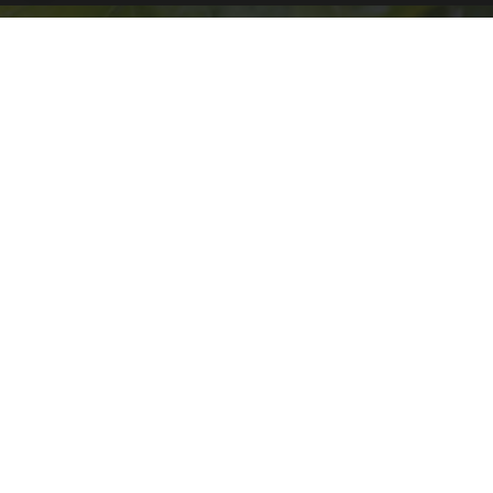
Weingut Closheim
Naheweinstraße 97, D-55450 Langenlonsheim /
Nahe
+49 (0) 177 6282053
+49 (0) 6704 1517
info@anetteclosheim.de
anette.closheim
anetteclosheim
Probieren & Kaufen