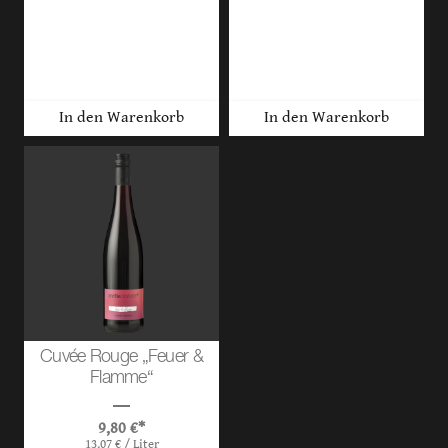
In den Warenkorb
In den Warenkorb
Cuvée Rouge „Feuer &
Flamme“
9,80
€
*
13,07
€
/
Liter