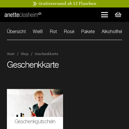
Gratisversand ab 12 Flaschen
Übersicht
Weiß
Rot
Rosé
Pakete
Alkoholfrei
Start
/
Shop
/
Geschenkkarte
Geschenkkarte
Geschenkgutschein