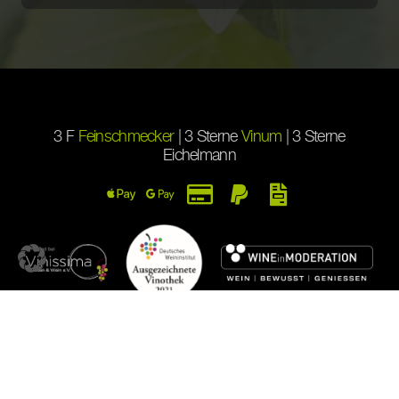
3 F
Feinschmecker
| 3 Sterne
Vinum
| 3 Sterne
Eichelmann
Impressum
Datenschutz
AGB
Widerruf
Versand
Zahlung
Vertrag widerrufen
*Alle Preise inkl. MwSt., zzgl. Versandkosten. Kein